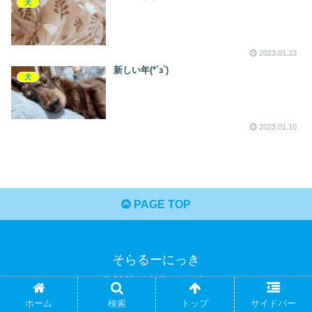
犬
2023.01.23
新しい年(*´з`)
犬
2023.01.10
PAGE TOP
そらるーにっき
© 2021 そらるーにっき.
ホーム
検索
トップ
サイドバー