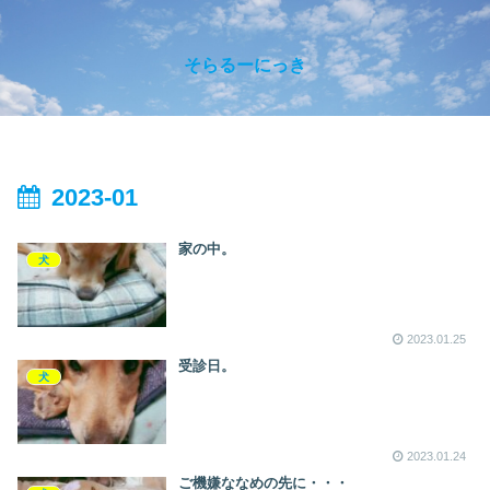
そらるーにっき
2023-01
家の中。
犬
2023.01.25
受診日。
犬
2023.01.24
ご機嫌ななめの先に・・・