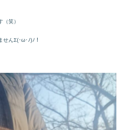
す（笑）
Σ(･ω･ﾉ)ﾉ！