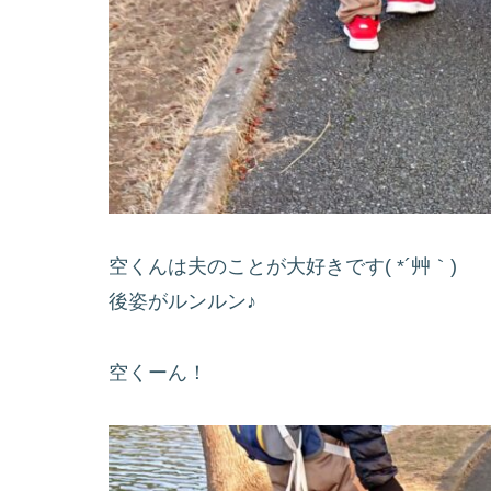
空くんは夫のことが大好きです( *´艸｀)
後姿がルンルン♪
空くーん！