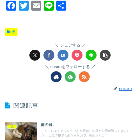
F
T
E
Li
共
a
wi
m
n
有
c
tt
ail
e
犬
e
er
b
シェアする
o
o
soraruをフォローする
k
soraru
関連記事
雨の日。
犬
こんにちは！そらるーです 今日は、お昼から雨が降ってきまし
た… 天気予報でも雨だったので、朝のうちに...