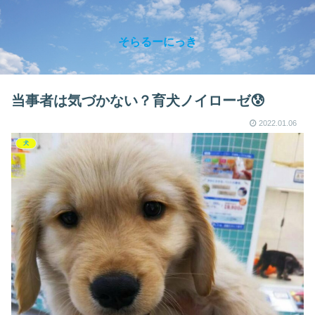
そらるーにっき
当事者は気づかない？育犬ノイローゼ😰
2022.01.06
犬