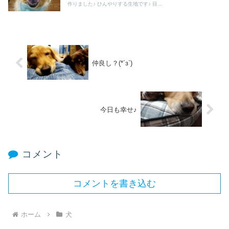
作りました♪ ひんやりする生地です♪ 目...
仲良し？(*´з`)
今日も幸せ♪
コメント
コメントを書き込む
ホーム
犬