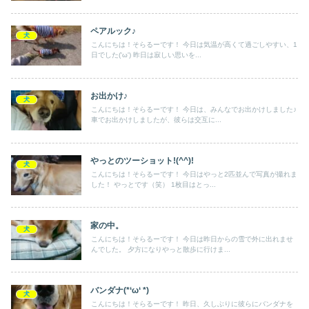
ペアルック♪
犬
こんにちは！そらるーです！ 今日は気温が高くて過ごしやすい、1
日でした('ω') 昨日は寂しい思いを...
お出かけ♪
犬
こんにちは！そらるーです！ 今日は、みんなでお出かけしました♪
車でお出かけしましたが、彼らは交互に...
やっとのツーショット!(^^)!
犬
こんにちは！そらるーです！ 今日はやっと2匹並んで写真が撮れま
した！ やっとです（笑） 1枚目はとっ...
家の中。
犬
こんにちは！そらるーです！ 今日は昨日からの雪で外に出れませ
んでした。 夕方になりやっと散歩に行けま...
バンダナ(*‘ω‘ *)
犬
こんにちは！そらるーです！ 昨日、久しぶりに彼らにバンダナを